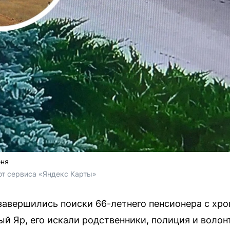
юня
от сервиса «Яндекс Карты»
завершились поиски 66-летнего пенсионера с хр
ый Яр, его искали родственники, полиция и волон