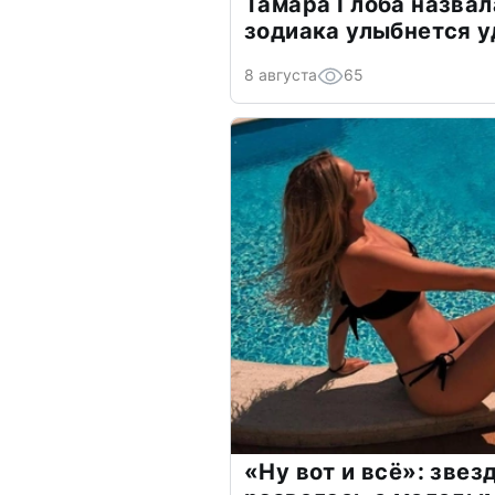
Тамара Глоба назвал
зодиака улыбнется у
8 августа
65
«Ну вот и всё»: зве