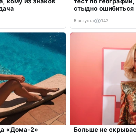
а, кому из знаков
тест по географии,
дача
стыдно ошибиться
6 августа
142
зда «Дома-2»
Больше не скрывае