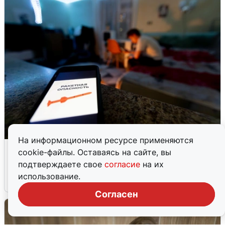
На информационном ресурсе применяются
Ночью в Самарской области завыли
cookie-файлы. Оставаясь на сайте, вы
сирены
подтверждаете свое
согласие
на их
использование.
8 августа
0
Согласен