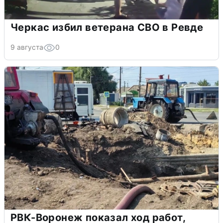
Черкас избил ветерана СВО в Ревде
9 августа
0
РВК-Воронеж показал ход работ,