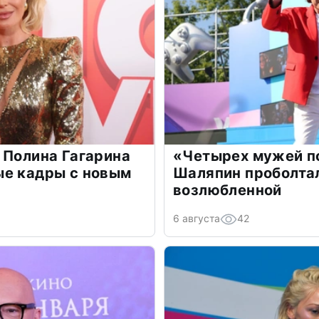
 Полина Гагарина
«Четырех мужей п
ые кадры с новым
Шаляпин проболтал
возлюбленной
6 августа
42