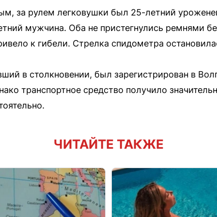
м, за рулем легковушки был 25-летний уроженец
тний мужчина. Оба не пристегнулись ремнями бе
привело к гибели. Стрелка спидометра остановилас
вший в столкновении, был зарегистрирован в Вол
днако транспортное средство получило значитель
тоятельно.
ЧИТАЙТЕ ТАКЖЕ