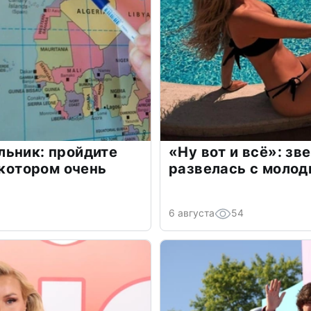
льник: пройдите
«Ну вот и всё»: з
 котором очень
развелась с моло
6 августа
54