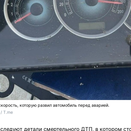
корость, которую развил автомобиль перед аварией.
/ T.me
следуют детали смертельного ДТП, в котором ст