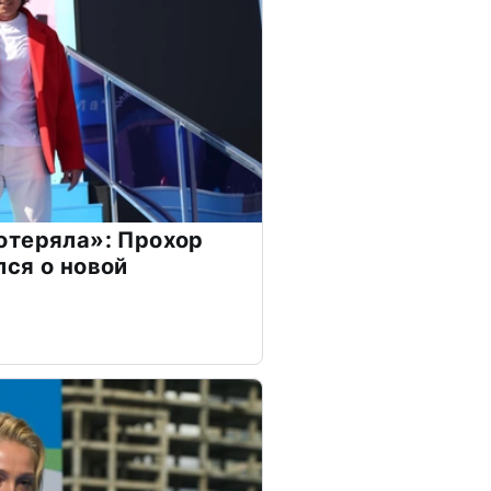
отеряла»: Прохор
ся о новой