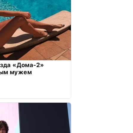
везда «Дома-2»
дым мужем