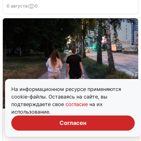
6 августа
0
На информационном ресурсе применяются
cookie-файлы. Оставаясь на сайте, вы
подтверждаете свое
согласие
на их
использование.
Опубликована карта отключений
воды в Воронеже
Согласен
6 августа
0