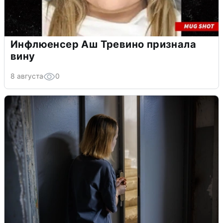
Инфлюенсер Аш Тревино признала
вину
8 августа
0