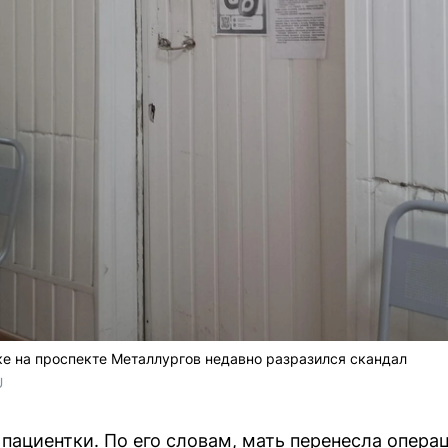
ке на проспекте Металлургов недавно разразился скандал
U
пациентки. По его словам, мать перенесла опера