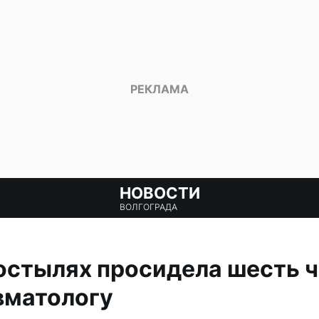
НОВОСТИ
ВОЛГОГРАДА
стылях просидела шесть ч
вматологу