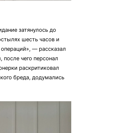
дание затянулось до
остылях шесть часов и
 операций», — рассказал
 после чего персонал
ионерки раскритиковал
ского бреда, додумались