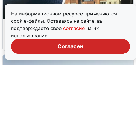
На информационном ресурсе применяются
cookie-файлы. Оставаясь на сайте, вы
Ночная атака БПЛА на Ярославль:
подтверждаете свое
согласие
на их
попадания и последствия
использование.
6 августа
0
Согласен