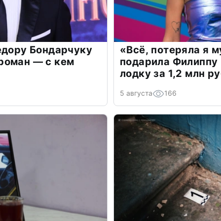
едору Бондарчуку
«Всё, потеряла я 
роман — с кем
подарила Филиппу
лодку за 1,2 млн р
5 августа
166