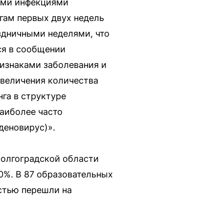
ыми инфекциями
гам первых двух недель
аздничными неделями, что
ся в сообщении
ризнаками заболевания и
увеличения количества
га в структуре
аиболее часто
деновирус)».
Волгоградской области
0%. В 87 образовательных
стью перешли на