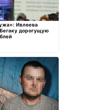
мужа»: Ивлеева
 Бегаку дорогущую
ублей