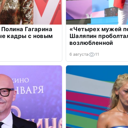
 Полина Гагарина
«Четырех мужей п
ые кадры с новым
Шаляпин проболтал
возлюбленной
6 августа
11