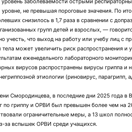
и уровень заболеваемости острыми респираторн
 уровне, не превышая пороговые значения. По ито
левших снизилось в 1,7 раза в сравнении с допр
ганизованных групп детей и взрослых, — говорит
о учесть, что выход на работу или учебу лиц с п
тела может увеличить риск распространения и 
льтатам еженедельного лабораторного мониторин
рных вирусов распространены вирусы гриппа и н
егриппозной этиологии (риновирус, парагрипп, а
ни Смородинцева, в последние дни 2025 года в 
 по гриппу и ОРВИ был превышен более чем на 2
твовали ограничительные меры, а 13 школ полно
з-за вспышек ОРВИ среди учащихся.