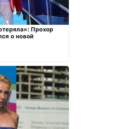
отеряла»: Прохор
ся о новой