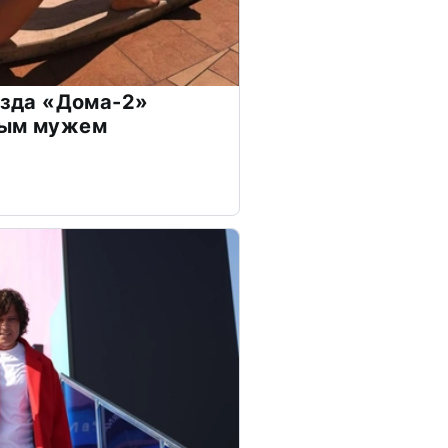
везда «Дома-2»
дым мужем