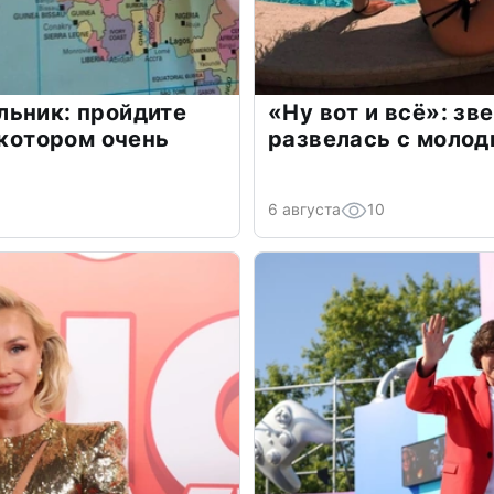
льник: пройдите
«Ну вот и всё»: з
 котором очень
развелась с моло
6 августа
10