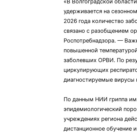
«В Волгоградской област
удерживается на сезонном
2026 года количество забо
связано с разобщением ор
Роспотребнадзора. — Важн
повышенной температурой 
заболевших ОРВИ. По резу
циркулирующих респирато
диагностируемые вирусы н
По данным НИИ гриппа име
эпидемиологический порог
учреждениях региона дейс
дистанционное обучение и