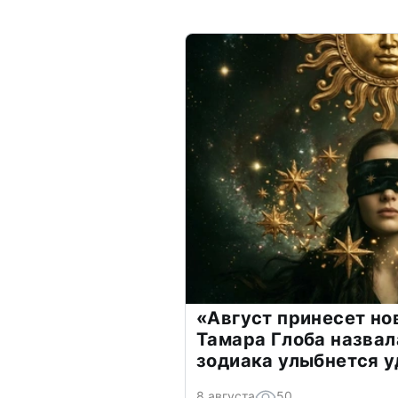
«Август принесет н
Тамара Глоба назвал
зодиака улыбнется у
8 августа
50