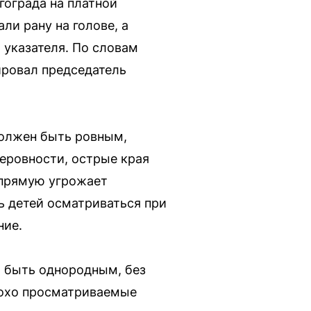
ограда на платной
ли рану на голове, а
 указателя. По словам
ировал председатель
должен быть ровным,
еровности, острые края
апрямую угрожает
ь детей осматриваться при
ние.
 быть однородным, без
лохо просматриваемые