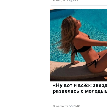
«Ну вот и всё»: зве
развелась с молоды
6 августа
140