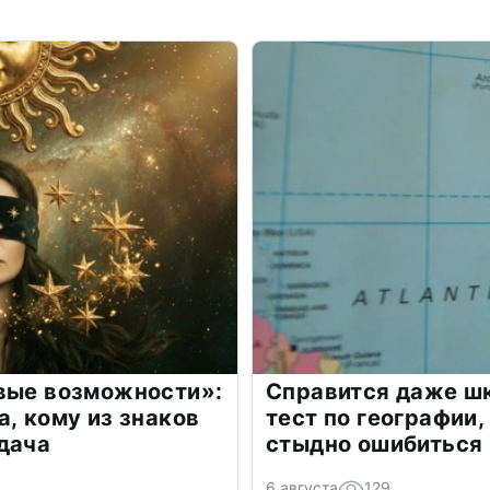
овые возможности»:
Справится даже шк
а, кому из знаков
тест по географии,
дача
стыдно ошибиться
6 августа
129