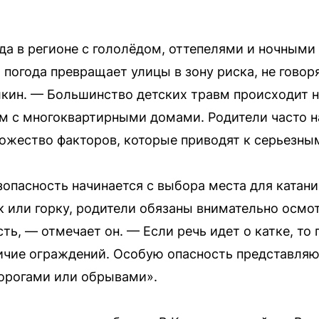
да в регионе с гололёдом, оттепелями и ночным
погода превращает улицы в зону риска, не говор
лкин. — Большинство детских травм происходит 
ом с многоквартирными домами. Родители часто на
ожество факторов, которые приводят к серьезны
зопасность начинается с выбора места для катани
ок или горку, родители обязаны внимательно осмо
ть, — отмечает он. — Если речь идет о катке, то
ичие ограждений. Особую опасность представля
орогами или обрывами».