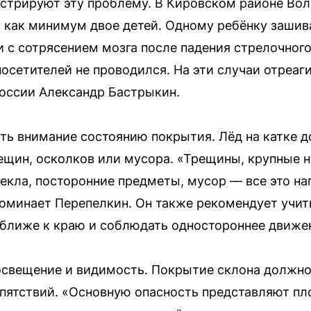
трируют эту проблему. В Кировском районе Волг
 как минимум двое детей. Одному ребёнку зашива
и с сотрясением мозга после падения стрелочного
посетителей не проводился. На эти случаи отреаг
оссии Александр Бастрыкин.
ть внимание состоянию покрытия. Лёд на катке 
ещин, осколков или мусора. «Трещины, крупные н
стекла, посторонние предметы, мусор — все это н
оминает Перепелкин. Он также рекомендует учит
 ближе к краю и соблюдать одностороннее движе
освещение и видимость. Покрытие склона должно
епятствий. «Основную опасность представляют п