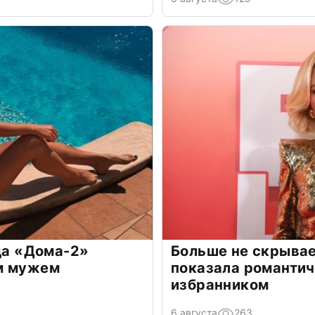
зда «Дома-2»
Больше не скрывае
м мужем
показала романти
избранником
6 августа
263