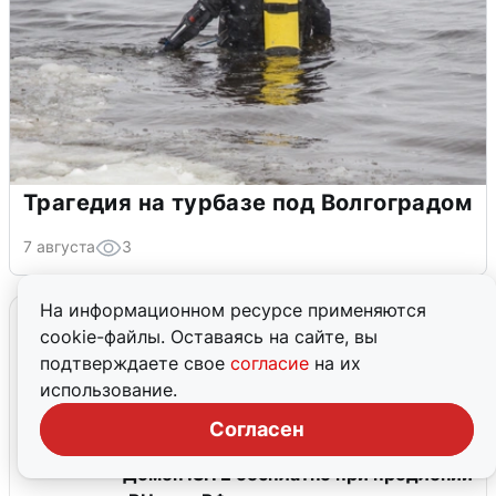
Трагедия на турбазе под Волгоградом
7 августа
3
На информационном ресурсе применяются
Промокоды
cookie-файлы. Оставаясь на сайте, вы
подтверждаете свое
согласие
на их
Оформить первый заказ в
использование.
приложении со скидкой
Согласен
Домен .SITE бесплатно при продлении