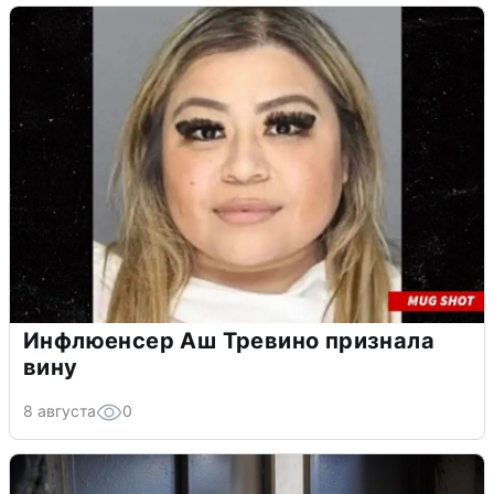
Инфлюенсер Аш Тревино признала
вину
8 августа
0