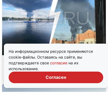
На информационном ресурсе применяются
cookie-файлы. Оставаясь на сайте, вы
Ночная атака БПЛА на Ярославль:
подтверждаете свое
согласие
на их
попадания и последствия
использование.
6 августа
0
Согласен