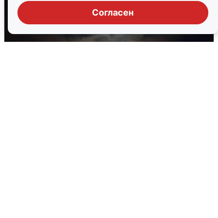
Согласен
В Воронеже прогремели взрывы
после сигнала тревоги
5 августа
0