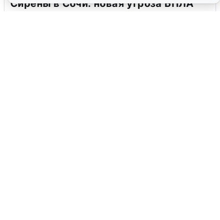
Сирены в Сочи: новая угроза БПЛА
6 августа
0
В Воронеже прогремели взрывы
после сигнала тревоги