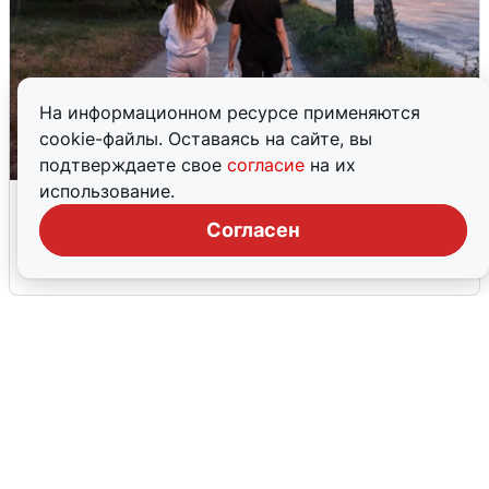
На информационном ресурсе применяются
cookie-файлы. Оставаясь на сайте, вы
подтверждаете свое
согласие
на их
использование.
Опубликована карта отключений
воды в Воронеже
Согласен
6 августа
0