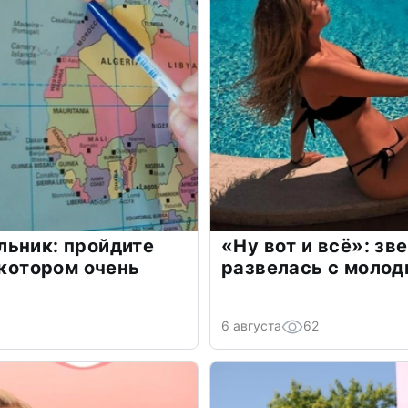
льник: пройдите
«Ну вот и всё»: з
 котором очень
развелась с моло
6 августа
62