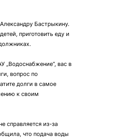
 Александру Бастрыкину.
етей, приготовить еду и
 должниках.
У „Водоснабжение“, вас в
лги, вопрос по
атите долги в самое
шению к своим
е справляется из-за
общила, что подача воды