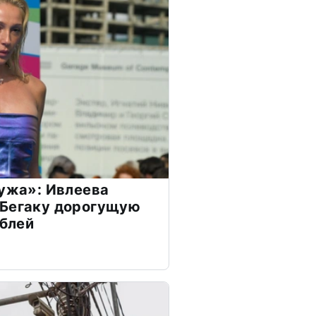
мужа»: Ивлеева
 Бегаку дорогущую
ублей