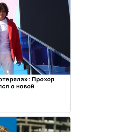
отеряла»: Прохор
ся о новой