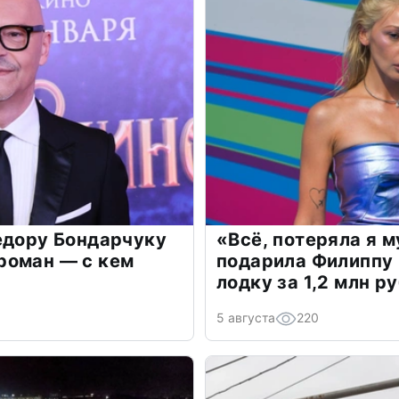
едору Бондарчуку
«Всё, потеряла я 
роман — с кем
подарила Филиппу
лодку за 1,2 млн р
5 августа
220