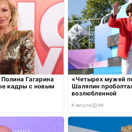
 Полина Гагарина
«Четырех мужей п
ые кадры с новым
Шаляпин проболтал
возлюбленной
6 августа
49