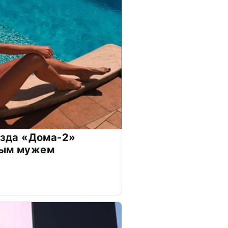
везда «Дома-2»
дым мужем