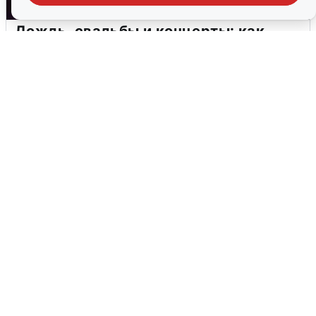
Дождь, свадьбы и концерты: как
Екатеринбург отметил 303-летие
2 августа
0