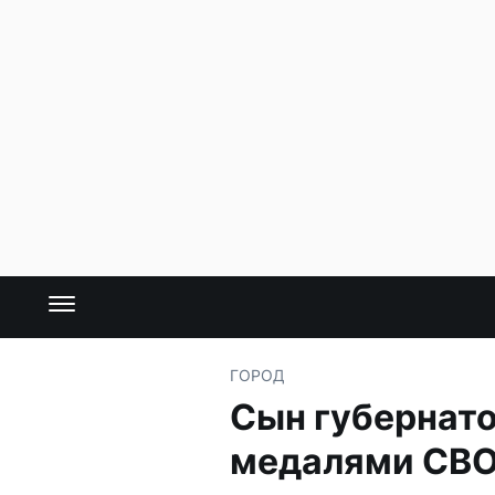
ГОРОД
Сын губернато
медалями СВ