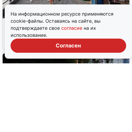
На информационном ресурсе применяются
cookie-файлы. Оставаясь на сайте, вы
В Сочи объявили угрозу атаки БПЛА и
подтверждаете свое
согласие
на их
закрыли пляжи
использование.
6 августа
0
Согласен