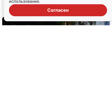
использование.
6 августа
0
Согласен
Опубликована карта отключений
воды в Воронеже
6 августа
0