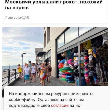
Москвичи услышали грохот, похожий
на взрыв
7 августа
0
На информационном ресурсе применяются
cookie-файлы. Оставаясь на сайте, вы
В Сочи объявили угрозу атаки БПЛА и
подтверждаете свое
согласие
на их
закрыли пляжи