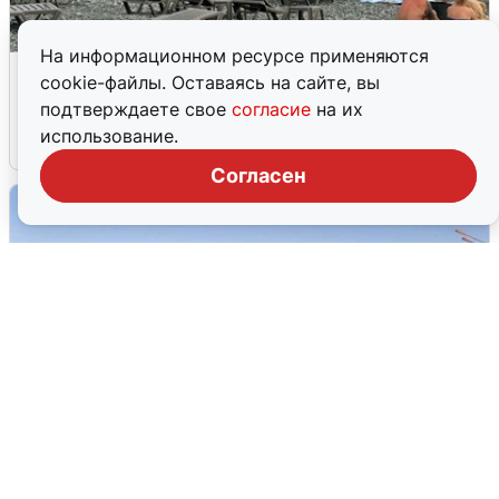
На информационном ресурсе применяются
Жители и туристы Сочи рассказали
cookie-файлы. Оставаясь на сайте, вы
об атаке БПЛА 5 августа
подтверждаете свое
согласие
на их
использование.
5 августа
0
Согласен