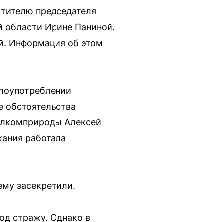
тителю председателя
й области Ирине Паниной.
й. Информация об этом
злоупотреблении
 обстоятельства
Облкомприроды Алексей
жания работала
ему засекретили.
од стражу. Однако в