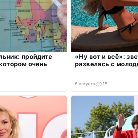
льник: пройдите
«Ну вот и всё»: з
 котором очень
развелась с моло
6 августа
18