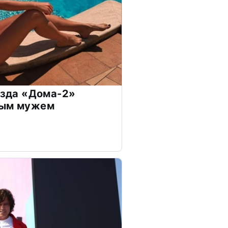
везда «Дома-2»
дым мужем