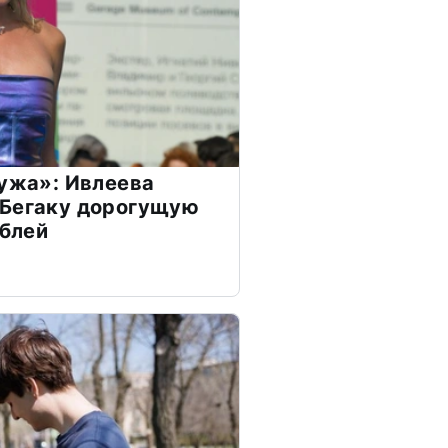
мужа»: Ивлеева
 Бегаку дорогущую
ублей