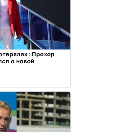
отеряла»: Прохор
ся о новой