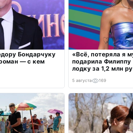
едору Бондарчуку
«Всё, потеряла я 
роман — с кем
подарила Филиппу
лодку за 1,2 млн р
5 августа
169