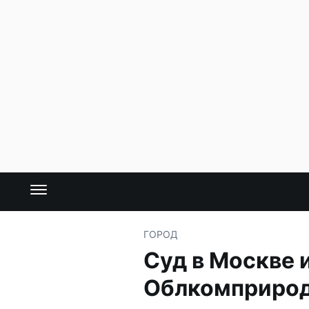
ГОРОД
Суд в Москве 
Облкомприро