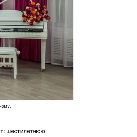
ному.
кт: шестилетнюю