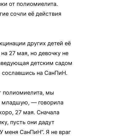
вки от полиомиелита.
гие сочли её действия
акцинации других детей её
на 27 мая, но девочку не
заведующая детским садом
, сославшись на СанПиН.
от полиомиелита, мы
 в младшую, — говорила
коро, 27 мая. Сначала
ку, пусть они дадут
 У меня СанПиН“. Я не враг