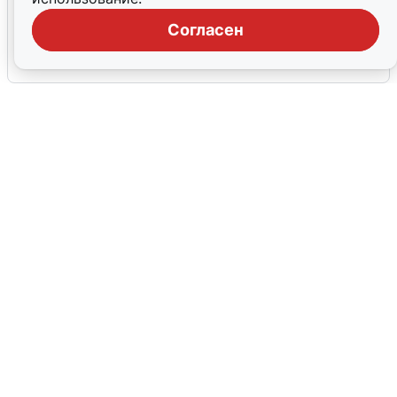
Кольцово закрыли после сигнала
ракетной опасности
Согласен
6 августа
0
Ракетная опасность в Свердловской
области: что известно