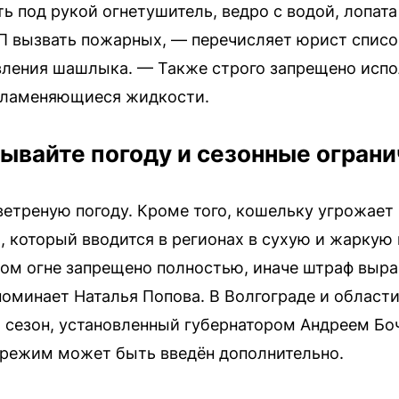
ть под рукой огнетушитель, ведро с водой, лопат
ЧП вызвать пожарных, — перечисляет юрист спис
вления шашлыка. — Также строго запрещено испо
спламеняющиеся жидкости.
ывайте погоду и сезонные огран
 ветреную погоду. Кроме того, кошельку угрожает
который вводится в регионах в сухую и жаркую п
м огне запрещено полностью, иначе штраф вырас
оминает Наталья Попова. В Волгограде и области 
сезон, установленный губернатором Андреем Бо
 режим может быть введён дополнительно.