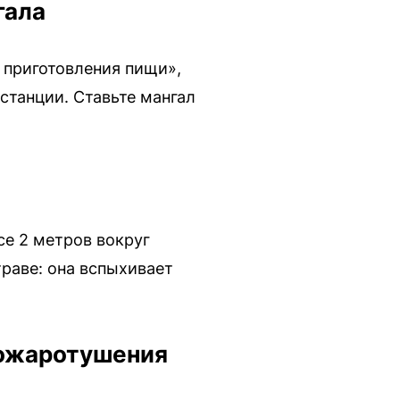
гала
 приготовления пищи»,
станции. Ставьте мангал
се 2 метров вокруг
траве: она вспыхивает
пожаротушения