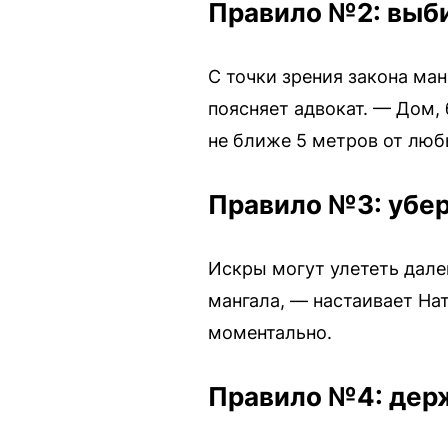
Правило №2: выби
С точки зрения закона ма
поясняет адвокат. — Дом, 
не ближе 5 метров от люб
Правило №3: убер
Искры могут улететь далек
мангала, — настаивает На
моментально.
Правило №4: держ