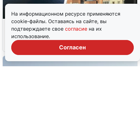
На информационном ресурсе применяются
cookie-файлы. Оставаясь на сайте, вы
Ночная атака БПЛА на Ярославль:
подтверждаете свое
согласие
на их
попадания и последствия
использование.
6 августа
0
Согласен