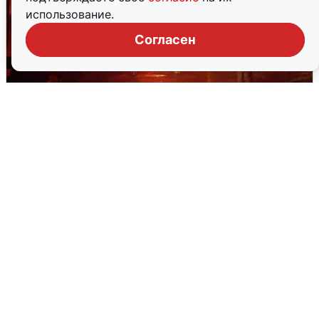
использование.
Согласен
В Омске после грозы вспыхнули
дома: видео последствий
2 августа
0
Очевидцы сообщили о черном дыме в
Новосемейкино
2 августа
0