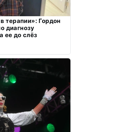
 в терапии»: Гордон
о диагнозу
а ее до слёз