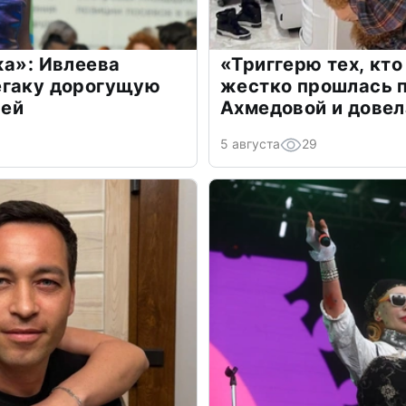
жа»: Ивлеева
«Триггерю тех, кто
егаку дорогущую
жестко прошлась п
лей
Ахмедовой и довел
5 августа
29