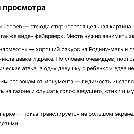
я просмотра
и Героев — отсюда открывается цельная картина 
а также виден фейерверк. Места нужно занимать з
 насмерть» — хороший ракурс на Родину-мать и с
никла давка и драка. По словам очевидцев, пост
ническая атака, а одну девушку с ребенком едва не
еим сторонам от монумента — видимость инсталля
 на газоне и слушать голос ведущего, стихи и м
 парке — показ транслируется на большом экране
 детьми.