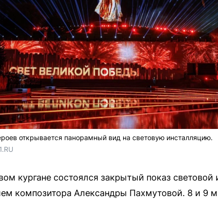
ероев открывается панорамный вид на световую инсталляцию.
1.RU
евом кургане состоялся закрытый показ световой
ем композитора Александры Пахмутовой. 8 и 9 м