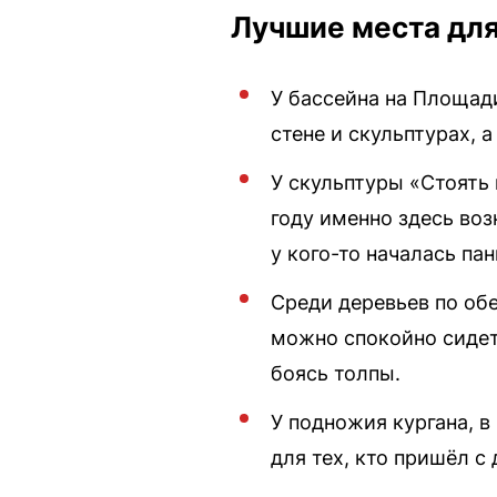
Лучшие места дл
У бассейна на Площад
стене и скульптурах, 
У скульптуры «Стоять
году именно здесь воз
у кого-то началась па
Среди деревьев по об
можно спокойно сидеть
боясь толпы.
У подножия кургана, в
для тех, кто пришёл с