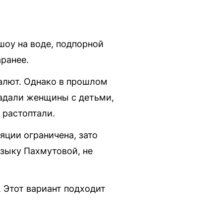
шоу на воде, подпорной
аранее.
алют. Однако в прошлом
радали женщины с детьми,
 растоптали.
ции ограничена, зато
узыку Пахмутовой, не
. Этот вариант подходит