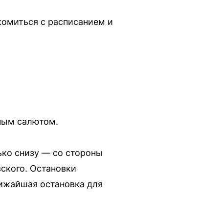
акомиться с расписанием и
чным салютом.
ько снизу — со стороны
вского. Остановки
лижайшая остановка для