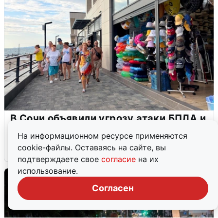
В Сочи объявили угрозу атаки БПЛА и
закрыли пляжи
На информационном ресурсе применяются
cookie-файлы. Оставаясь на сайте, вы
6 августа
0
подтверждаете свое
согласие
на их
использование.
Согласен