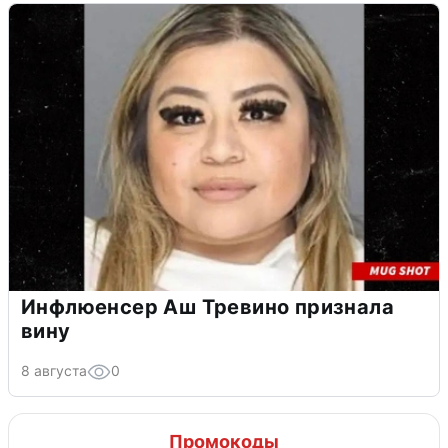
Инфлюенсер Аш Тревино признала
вину
8 августа
0
Промокоды