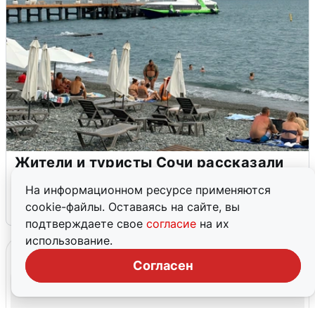
Жители и туристы Сочи рассказали
об атаке БПЛА 5 августа
На информационном ресурсе применяются
cookie-файлы. Оставаясь на сайте, вы
5 августа
0
подтверждаете свое
согласие
на их
использование.
Согласен