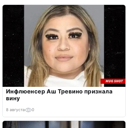
Инфлюенсер Аш Тревино признала
вину
8 августа
0