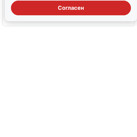
воды в Воронеже
Согласен
6 августа
0
В Сочи сняли угрозу атаки БПЛА,
аэропорт закрыт