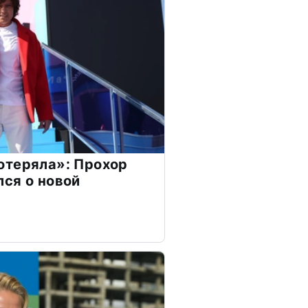
отеряла»: Прохор
ся о новой