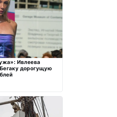
мужа»: Ивлеева
 Бегаку дорогущую
ублей