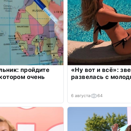
льник: пройдите
«Ну вот и всё»: з
 котором очень
развелась с моло
6 августа
64