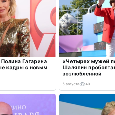
 Полина Гагарина
«Четырех мужей п
ые кадры с новым
Шаляпин проболтал
возлюбленной
6 августа
49