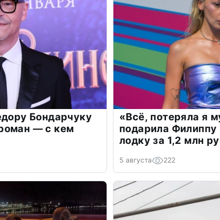
едору Бондарчуку
«Всё, потеряла я 
роман — с кем
подарила Филиппу
лодку за 1,2 млн р
5 августа
222