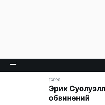
ГОРОД
Эрик Суолуэлл
обвинений