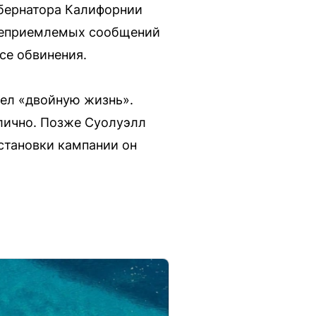
бернатора Калифорнии
 неприемлемых сообщений
се обвинения.
вел «двойную жизнь».
блично. Позже Суолуэлл
становки кампании он