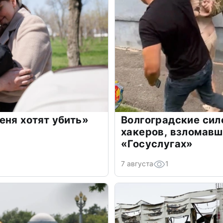
еня хотят убить»
Волгоградские си
хакеров, взломавш
«Госуслугах»
7 августа
1