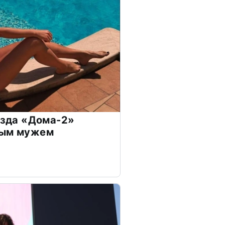
везда «Дома-2»
дым мужем