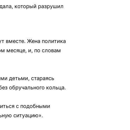
ндала, который разрушил
т вместе. Жена политика
м месяце, и, по словам
ими детьми, стараясь
без обручального кольца.
риться с подобными
льную ситуацию».