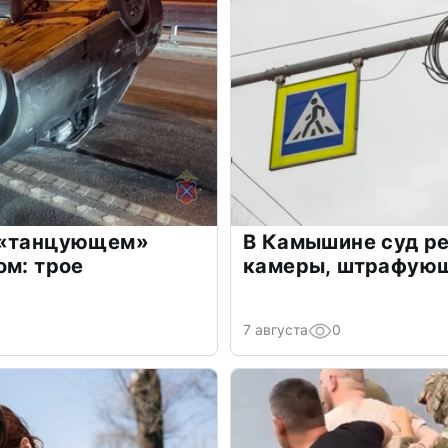
 «танцующем»
В Камышине суд р
ом: трое
камеры, штрафующ
7 августа
0