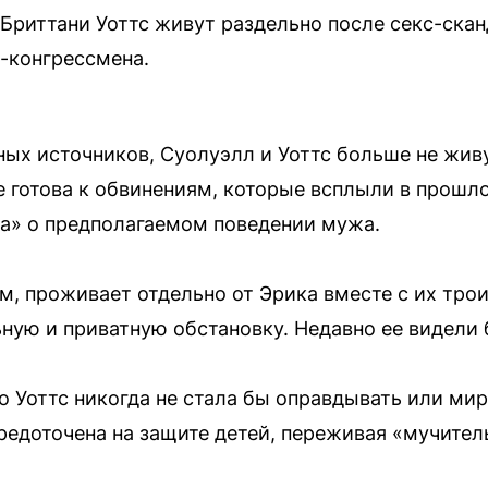
 Бриттани Уоттс живут раздельно после секс-ска
-конгрессмена.
х источников, Суолуэлл и Уоттс больше не живу
 готова к обвинениям, которые всплыли в прошло
ла» о предполагаемом поведении мужа.
ам, проживает отдельно от Эрика вместе с их тро
ьную и приватную обстановку. Недавно ее видели 
о Уоттс никогда не стала бы оправдывать или ми
редоточена на защите детей, переживая «мучите