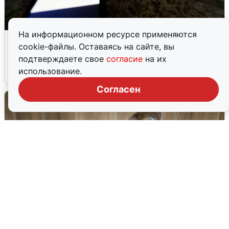
На информационном ресурсе применяются
Ночью в Самарской области завыли
cookie-файлы. Оставаясь на сайте, вы
сирены
подтверждаете свое
согласие
на их
использование.
8 августа
0
Согласен