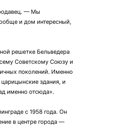
продавец. — Мы
вообще и дом интересный,
урной решетке Бельведера
 всему Советскому Союзу и
личных поколений. Именно
 царицынские здания, и
рад именно отсюда».
нграде с 1958 года. Он
ние в центре города —