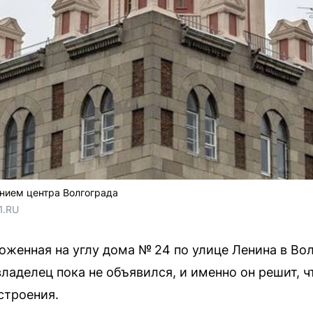
нием центра Волгограда
1.RU
женная на углу дома № 24 по улице Ленина в Вол
аделец пока не объявился, и именно он решит, ч
строения.