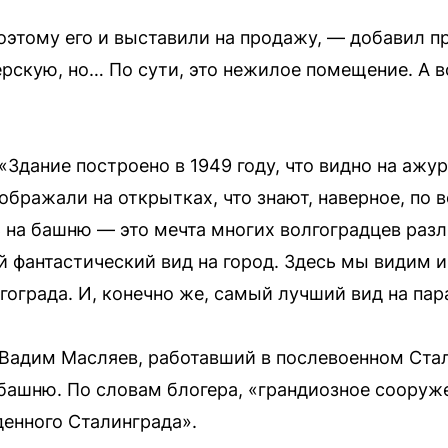
оэтому его и выставили на продажу, — добавил 
ерскую, но… По сути, это нежилое помещение. А 
«Здание построено в 1949 году, что видно на аж
зображали на открытках, что знают, наверное, по
 на башню — это мечта многих волгоградцев раз
 фантастический вид на город. Здесь мы видим и
гограда. И, конечно же, самый лучший вид на па
Вадим Масляев, работавший в послевоенном Стали
башню. По словам блогера, «грандиозное сооруже
енного Сталинграда».