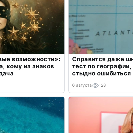
овые возможности»:
Справится даже шк
а, кому из знаков
тест по географии,
дача
стыдно ошибиться
6 августа
128