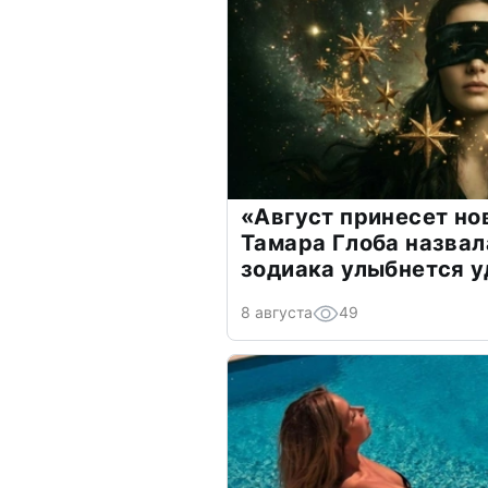
«Август принесет н
Тамара Глоба назвал
зодиака улыбнется у
8 августа
49