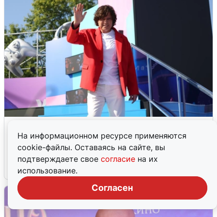
«Четырех мужей потеряла»: Прохор
Шаляпин проболтался о новой
На информационном ресурсе применяются
возлюбленной
cookie-файлы. Оставаясь на сайте, вы
подтверждаете свое
согласие
на их
6 августа
19
использование.
Согласен