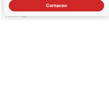
ракетной опасности
Согласен
6 августа
0
Ракетная опасность в Свердловской
области: что известно