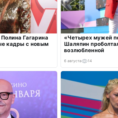
 Полина Гагарина
«Четырех мужей п
ые кадры с новым
Шаляпин проболтал
возлюбленной
6 августа
14