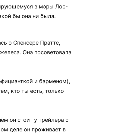
тирующемуся в мэры Лос-
акой бы она ни была.
сь о Спенсере Пратте,
джелеса. Она посоветовала
официанткой и барменом),
ем, кто ты есть, только
ём он стоит у трейлера с
мом деле он проживает в