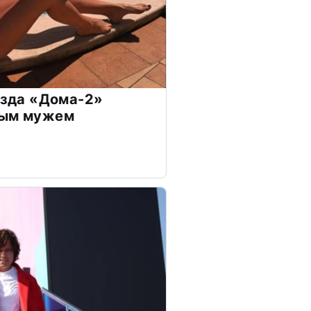
везда «Дома-2»
дым мужем