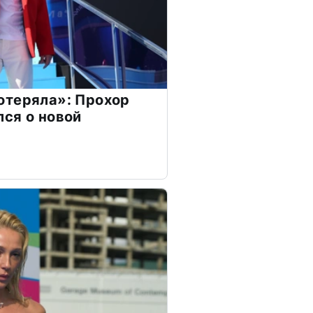
отеряла»: Прохор
ся о новой