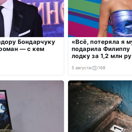
едору Бондарчуку
«Всё, потеряла я 
роман — с кем
подарила Филиппу
лодку за 1,2 млн р
5 августа
168