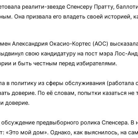
етовала реалити-звезде Спенсеру Пратту, балло
ым. Она призвала его владеть своей историей, к
умен Александрия Окасио-Кортес (AOC) высказала
выдвинул свою кандидатуру на пост мэра Лос-Ан
тории и быть честным перед избирателями.
а в политику из сферы обслуживания (работала 
ать доверие. По её словам, попытки казаться не т
и доверие.
 обсуждение предвыборного ролика Спенсера. В н
т: «Это мой дом». Однако, как выяснилось, на са