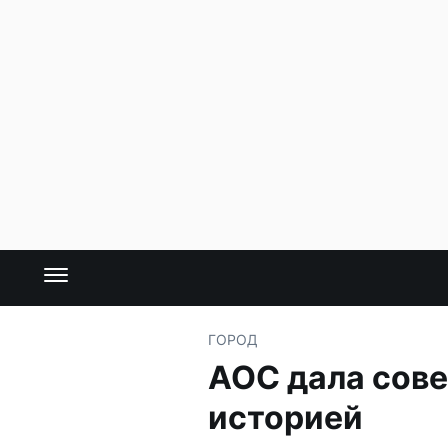
ГОРОД
AOC дала сове
историей