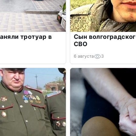
аняли тротуар в
Сын волгоградског
СВО
6 августа
3