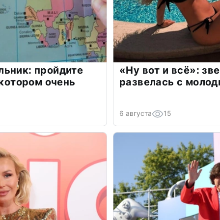
льник: пройдите
«Ну вот и всё»: з
 котором очень
развелась с моло
6 августа
15