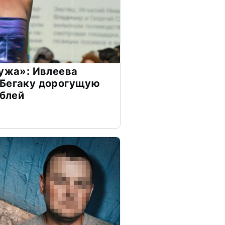
мужа»: Ивлеева
 Бегаку дорогущую
ублей