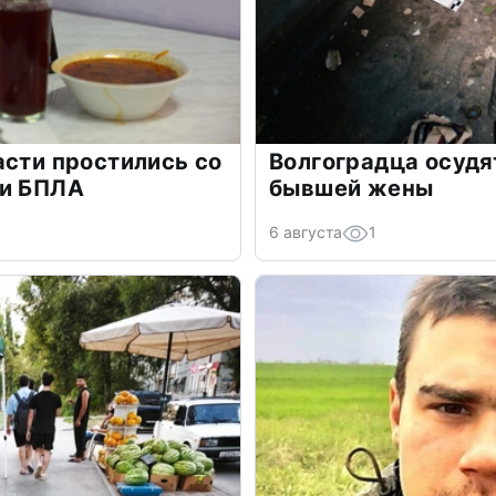
асти простились со
Волгоградца осудя
ки БПЛА
бывшей жены
6 августа
1