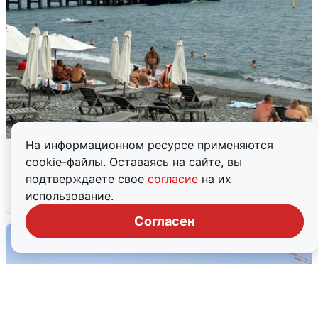
На информационном ресурсе применяются
Жители и туристы Сочи рассказали
cookie-файлы. Оставаясь на сайте, вы
об атаке БПЛА 5 августа
подтверждаете свое
согласие
на их
использование.
5 августа
0
Согласен