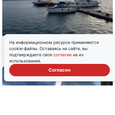
В Сочи сняли угрозу атаки БПЛА,
На информационном ресурсе применяются
аэропорт закрыт
cookie-файлы. Оставаясь на сайте, вы
подтверждаете свое
согласие
на их
6 августа
0
использование.
Согласен