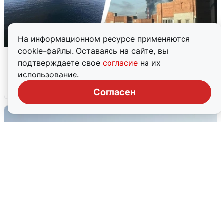
На информационном ресурсе применяются
cookie-файлы. Оставаясь на сайте, вы
Ночная атака БПЛА на Ярославль:
подтверждаете свое
согласие
на их
попадания и последствия
использование.
6 августа
0
Согласен