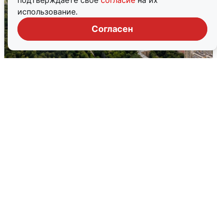
подтверждаете свое
согласие
на их
использование.
Согласен
Москвичи услышали грохот, похожий
на взрыв
7 августа
0