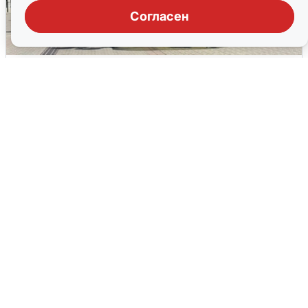
Согласен
У соседей пожар и сбои: что было при
режиме БПЛА в Прикамье
5 августа
0