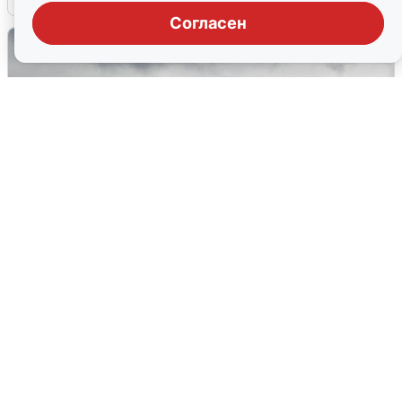
Согласен
Ночная атака БПЛА на Самарскую
область: хронология
8 августа
0