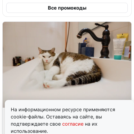
Все промокоды
На информационном ресурсе применяются
Екатеринбуржцам объяснили, когда
cookie-файлы. Оставаясь на сайте, вы
вернут воду
подтверждаете свое
согласие
на их
использование.
8 августа
0