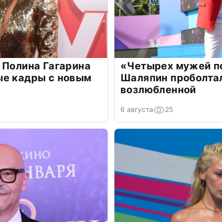
 Полина Гагарина
«Четырех мужей п
ые кадры с новым
Шаляпин проболтал
возлюбленной
6 августа
25