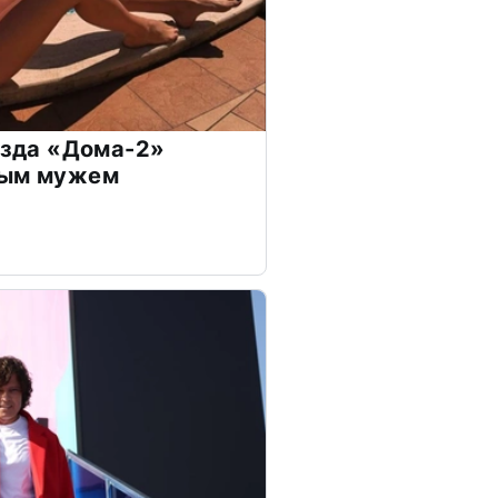
везда «Дома-2»
дым мужем