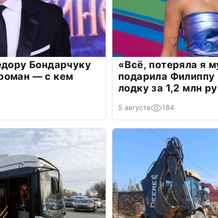
едору Бондарчуку
«Всё, потеряла я 
роман — с кем
подарила Филиппу
лодку за 1,2 млн р
5 августа
184