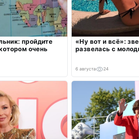
льник: пройдите
«Ну вот и всё»: з
 котором очень
развелась с моло
6 августа
24