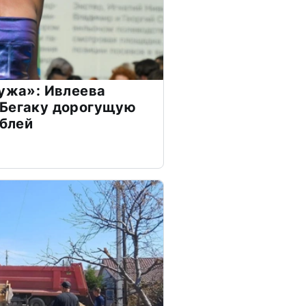
мужа»: Ивлеева
 Бегаку дорогущую
ублей