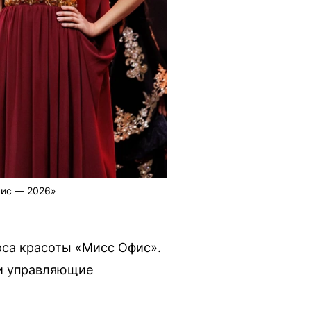
фис — 2026»
рса красоты «Мисс Офис».
ли управляющие