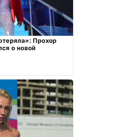
отеряла»: Прохор
ся о новой