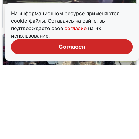
Черкас избил ветерана СВО в Ревде
На информационном ресурсе применяются
cookie-файлы. Оставаясь на сайте, вы
9 августа
0
подтверждаете свое
согласие
на их
использование.
Согласен
РВК-Воронеж показал ход работ,
оставивших без воды половину