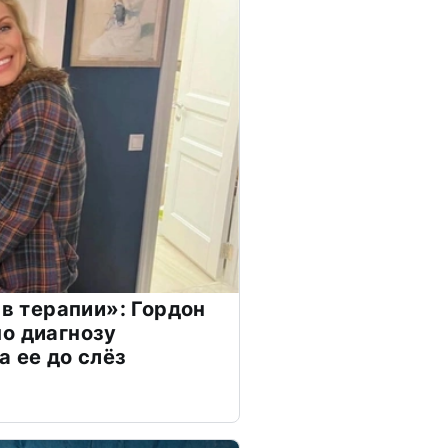
 в терапии»: Гордон
о диагнозу
а ее до слёз