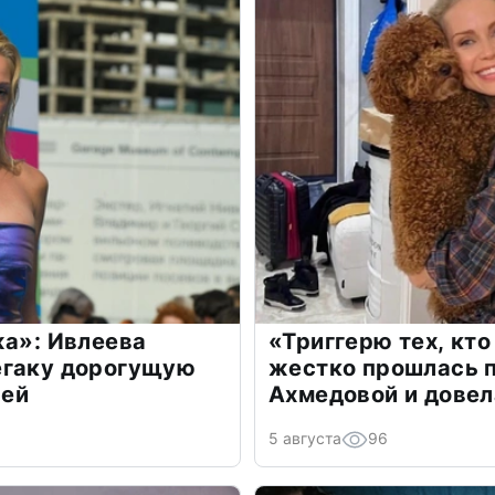
жа»: Ивлеева
«Триггерю тех, кто
егаку дорогущую
жестко прошлась п
лей
Ахмедовой и довел
5 августа
96