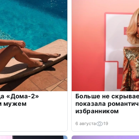
зда «Дома-2»
Больше не скрывае
м мужем
показала романти
избранником
6 августа
19