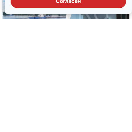
Согласен
Ночная атака БПЛА на Ярославль:
попадания и последствия
6 августа
0