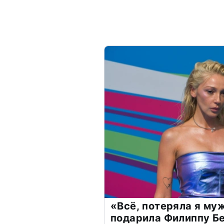
«Всё, потеряла я му
подарила Филиппу Б