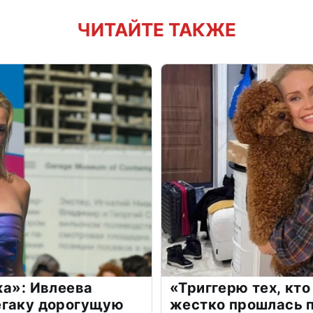
ЧИТАЙТЕ ТАКЖЕ
жа»: Ивлеева
«Триггерю тех, кто
егаку дорогущую
жестко прошлась п