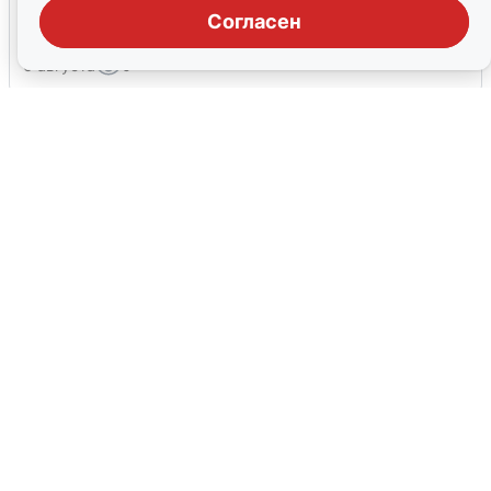
воды в Воронеже
Согласен
6 августа
0
В Сочи сняли угрозу атаки БПЛА,
аэропорт закрыт