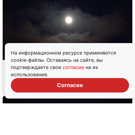
На информационном ресурсе применяются
cookie-файлы. Оставаясь на сайте, вы
Взрывы в Воронеже после сигнала
подтверждаете свое
согласие
на их
тревоги
использование.
5 августа
0
Согласен