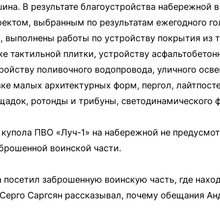
на. В результате благоустройства набережной в 
оектом, выбранным по результатам ежегодного го
 выполнены работы по устройству покрытия из т
е тактильной плитки, устройству асфальтобетон
тройству поливочного водопровода, уличного осв
ке малых архитектурных форм, пергол, лайтпосте
щадок, ротонды и трибуны, светодинамического ф
 купола ПВО «Луч-1» на набережной не предусмо
аброшенной воинской части.
 посетил заброшенную воинскую часть, где наход
Серго Саргсян рассказывал, почему обещания Анд