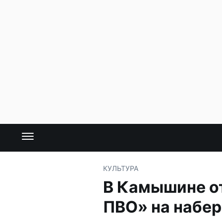
КУЛЬТУРА
В Камышине от
ПВО» на набе