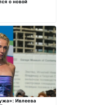
ся о новой
мужа»: Ивлеева