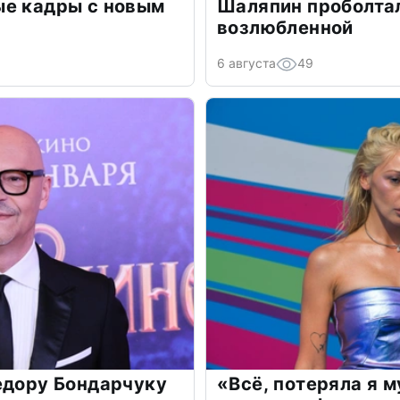
ые кадры с новым
Шаляпин проболтал
возлюбленной
6 августа
49
едору Бондарчуку
«Всё, потеряла я 