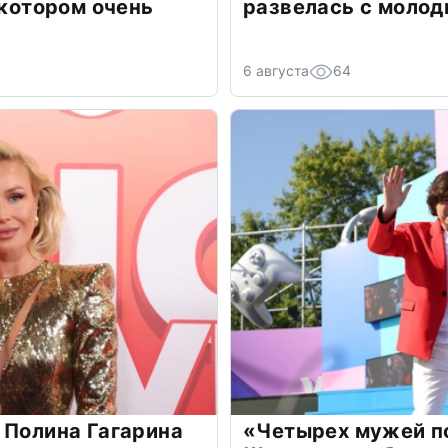
 котором очень
развелась с моло
6 августа
64
 Полина Гагарина
«Четырех мужей п