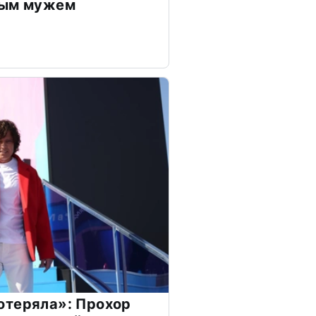
дым мужем
отеряла»: Прохор